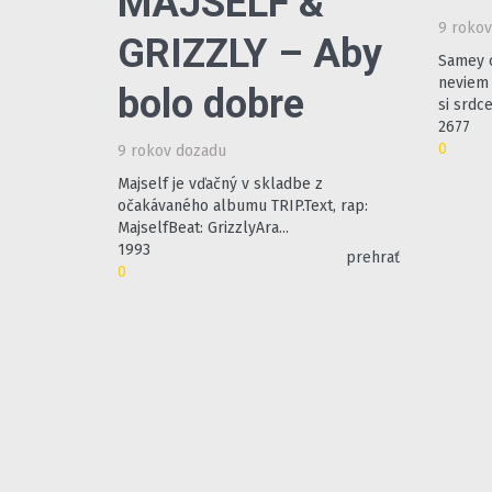
MAJSELF &
9 roko
GRIZZLY – Aby
Samey 
neviem 
bolo dobre
si srdc
2677
0
9 rokov dozadu
Majself je vďačný v skladbe z
očakávaného albumu TRIP.Text, rap:
MajselfBeat: GrizzlyAra...
1993
prehrať
0