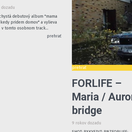
v dozadu
chystá debutový album "mama
kedy pridem domov" a vylieva
e v tomto osobnom track...
prehrať
prehrať
FORLIFE –
Maria / Auro
bridge
9 rokov dozadu
SHOT: PXKYEDIT: RNZFORLIFE: