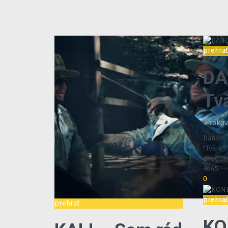
prehra
DA
Tv
9 roko
Danosť 
"Tváre"
produko
1645
0
prehra
prehrať
KO