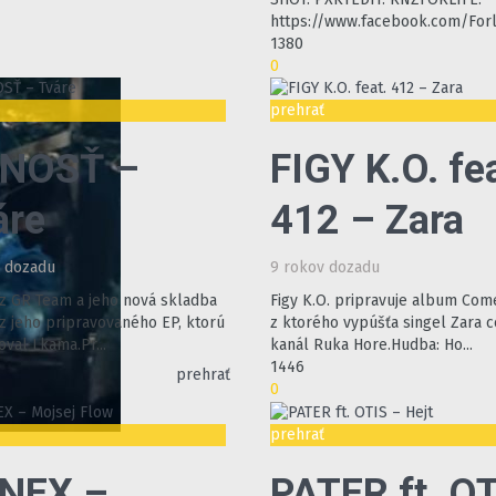
https://www.facebook.com/Forl
1380
0
ť
prehrať
NOSŤ –
FIGY K.O. fea
áre
412 – Zara
v dozadu
9 rokov dozadu
z GR Team a jeho nová skladba
Figy K.O. pripravuje album Com
 z jeho pripravovaného EP, ktorú
z ktorého vypúšťa singel Zara c
val Lkama.Pr...
kanál Ruka Hore.Hudba: Ho...
1446
prehrať
0
ť
prehrať
NEX –
PATER ft. O