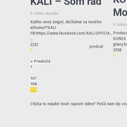
KALI – Som rád
Mo
9 rokov dozadu
Kaliho nový singel, dočkáme sa nového
9 roko
albumu??KALI
Produce
FB:https://www.facebook.com/KALI.OFFICIA...
KONEX s
...
gitary.
2232
prehrať
2938
0
0
« Predošlá
1
…
107
108
109
Chýba tu nejaké nové rapové video? Pošli nám tip c