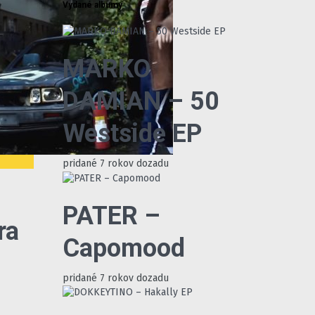
Vydané albumy
MARKO
DAMIAN – 50
Westside EP
pridané 7 rokov dozadu
PATER –
ra
Capomood
pridané 7 rokov dozadu