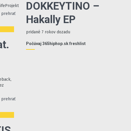
DOKKEYTINO –
ifeProjekt
prehrať
Hakally EP
pridané 7 rokov dozadu
t.
Počúvaj 365hiphop.sk freshlist
eback,
ez
prehrať
TIS