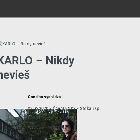
KARLO – Nikdy
nevieš
Onedlho vychádza
03.05.2020 - ČAVALENKY - Stoka rap
FRANTO - Franto 2
ANDESS - Young10