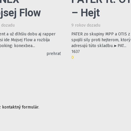
jsej Flow
– Hejt
v dozadu
9 rokov dozadu
nt a už dlhšiu dobu aj rapper
PATER zo skupiny MPP a OTIS z
i ide Mojsej Flow a rozbíja
spojili sily proti hejterom, ktor
booking: konexbea...
adresujú túto skladbu.►PAT...
1637
prehrať
0
ez
kontaktný formulár
.