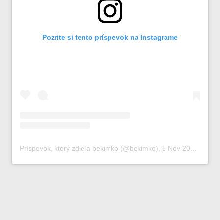
Pozrite si tento príspevok na Instagrame
Príspevok, ktorý zdieľa bekimko (@bekimko)
,
5 Nov 2018 o 10:37 PST