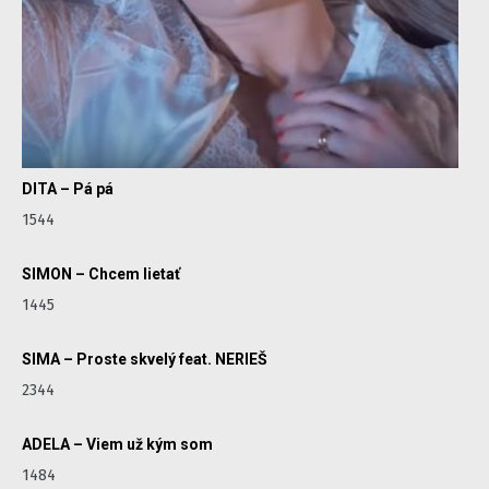
DITA – Pá pá
1544
SIMON – Chcem lietať
1445
SIMA – Proste skvelý feat. NERIEŠ
2344
ADELA – Viem už kým som
1484