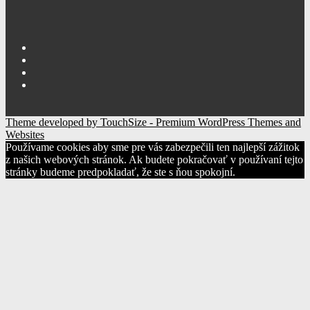
Theme developed by TouchSize - Premium WordPress Themes and
Websites
Používame cookies aby sme pre vás zabezpečili ten najlepší zážitok
z našich webových stránok. Ak budete pokračovať v používaní tejto
stránky budeme predpokladať, že ste s ňou spokojní.
Ok