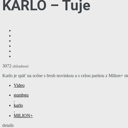
KARLO – Tuje
3072
zhliadnutí
Karlo je späť na scéne s fresh novinkou a s celou partiou z Milion+ st
Video
gumbgu
,
karlo
,
MILION+
details