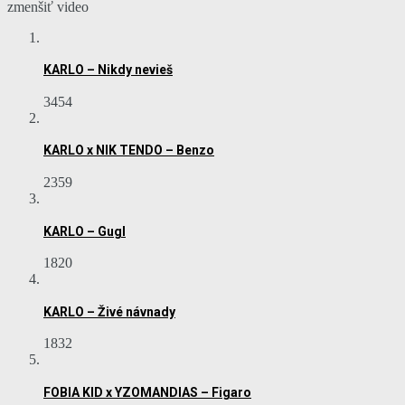
zmenšiť video
KARLO – Nikdy nevieš
3454
KARLO x NIK TENDO – Benzo
2359
KARLO – Gugl
1820
KARLO – Živé návnady
1832
FOBIA KID x YZOMANDIAS – Figaro