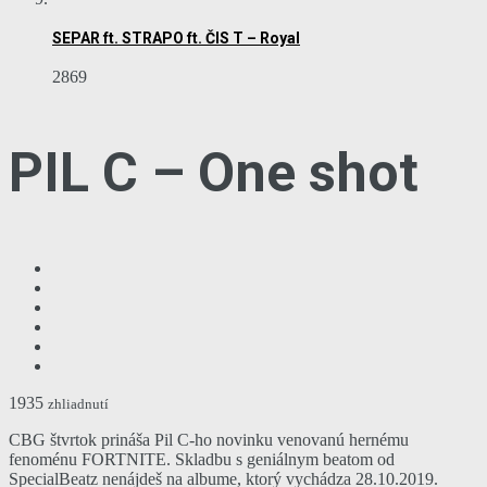
SEPAR ft. STRAPO ft. ČIS T – Royal
2869
PIL C – One shot
1935
zhliadnutí
CBG štvrtok prináša Pil C-ho novinku venovanú hernému
fenoménu FORTNITE. Skladbu s geniálnym beatom od
SpecialBeatz nenájdeš na albume, ktorý vychádza 28.10.2019.