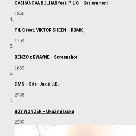
CA$HANOVA BULHAR feat. PIL C – Kariera neni
1846
PIL C feat. VIKTOR SHEEN – RBMK
1769
BENZO x BWAYNE – Screenshot
1659
DMS – Sós | Jak ti J.B.
2788
BOY WONDER – Ukáž mi lásku
2290