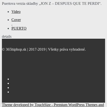
Puertova verzia skladby „JON Z – DESPUES QUE TE PERDI“.
Video
Cover
,
PUERTO
details
© 365hiphop.sk | 2017-2019 | Všetky práva vyhradené.
Theme developed by TouchSize - Premium WordPress Themes and