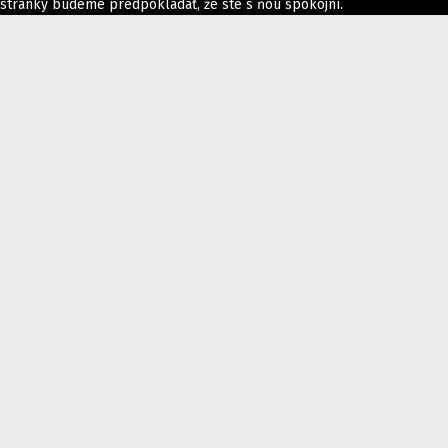
stránky budeme predpokladať, že ste s ňou spokojní.
Ok