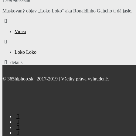
1798
zhliadnutí
Maskovaný objav „Loko Loko“ aka Ronaldinho Gaúcho ti dá jasle.
Video
Loko Loko
details
© 365hiphop.sk | 2017-2019 | Všetky práva vyhradené.